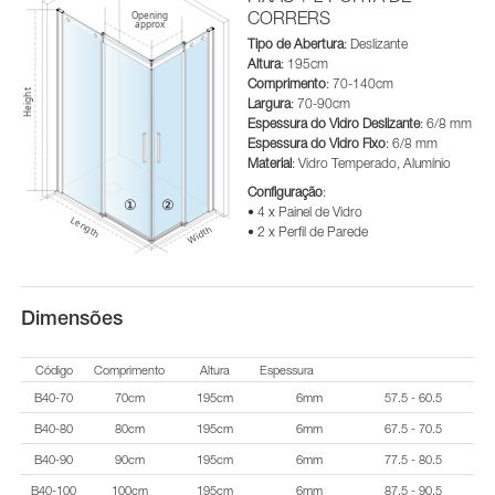
CORRERS
Tipo de Abertura
: Deslizante
Altura
: 195cm
Comprimento
: 70-140cm
Largura
: 70-90cm
Espessura do Vidro Deslizante
: 6/8 mm
Espessura do Vidro Fixo
: 6/8 mm
Material
: Vidro Temperado, Alumínio
Configuração
:
• 4 x Painel de Vidro
• 2 x Perfil de Parede
Dimensões
Código
Comprimento
Altura
Espessura
B40-70
70cm
195cm
6mm
57.5 - 60.5
B40-80
80cm
195cm
6mm
67.5 - 70.5
B40-90
90cm
195cm
6mm
77.5 - 80.5
B40-100
100cm
195cm
6mm
87.5 - 90.5