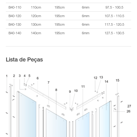
B40-110
110cm
195cm
6mm
97.5 - 100.5
B40-120
120cm
195cm
6mm
107.5 - 110.5
B40-130
130cm
195cm
6mm
117.5 - 120.5
B40-140
140cm
195cm
6mm
127.5 - 130.5
Lista de Peças