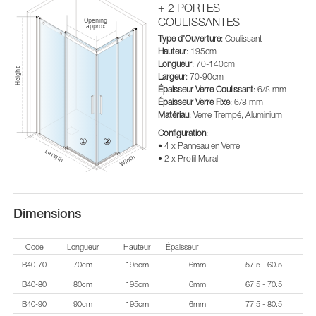
+ 2 PORTES
COULISSANTES
Type d'Ouverture
: Coulissant
Hauteur
: 195cm
Longueur
: 70-140cm
Largeur
: 70-90cm
Épaisseur Verre Coulissant
: 6/8 mm
Épaisseur Verre Fixe
: 6/8 mm
Matériau
: Verre Trempé, Aluminium
Configuration
:
• 4 x Panneau en Verre
• 2 x Profil Mural
Dimensions
Code
Longueur
Hauteur
Épaisseur
B40-70
70cm
195cm
6mm
57.5 - 60.5
B40-80
80cm
195cm
6mm
67.5 - 70.5
B40-90
90cm
195cm
6mm
77.5 - 80.5