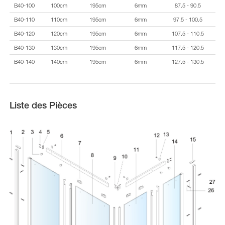
B40-100
100cm
195cm
6mm
87.5 - 90.5
B40-110
110cm
195cm
6mm
97.5 - 100.5
B40-120
120cm
195cm
6mm
107.5 - 110.5
B40-130
130cm
195cm
6mm
117.5 - 120.5
B40-140
140cm
195cm
6mm
127.5 - 130.5
Liste des Pièces