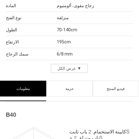
زجاج مقوى، ألومنيوم
المادة
منزلقة
نوع الفتح
70-140cm
الطول
195cm
الارتفاع
6/8 mm
سمك الزجاج
عرض الكل ▼
فيديو المنتج
حزمة
معلومات
B40
كابينة الاستحمام. 2 باب ثابتS
+ 2 باب منزلقS