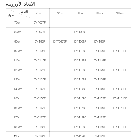
الأبعاد الأوروبية
العرض
70cm
72cm
80cm
90cm
100cm
الطول
70cm
DY-T077F
80cm
DY-T078F
DY-T088F
90cm
DY-T97F
DY-T0972F
DY-T098F
DY-T99F
100cm
DY-T107F
DY-T108F
DY-T109F
DY-T1010F
110cm
DY-T117F
DY-T118F
DY-T119F
120cm
DY-T127F
DY-T128F
DY-T129F
DY-T1210F
130cm
DY-T137F
DY-T138F
DY-T139F
140cm
DY-T147F
DY-T148F
DY-T149F
DY-T1410F
150cm
DY-T157F
DY-T158F
DY-T159F
DY-T1510F
160cm
DY-T167F
DY-T168F
DY-T169F
DY-T1610F
170cm
DY-T177F
DY-T178F
DY-T179F
180cm
DY-T187F
DY-T188F
DY-T189F
DY-T1810F
190cm
DY-T197F
DY-T198F
DY-T199F