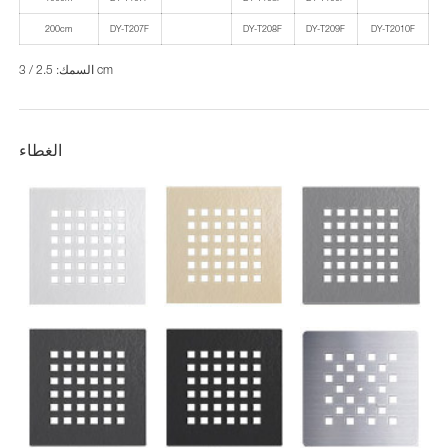
200cm
DY-T207F
DY-T208F
DY-T209F
DY-T2010F
السمك: 2.5 / 3 cm
الغطاء