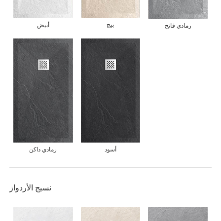
بيج
أبيض
رمادي فاتح
أسود
رمادي داكن
نسيج الأردواز