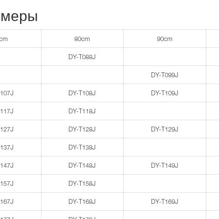
змеры
0cm
80cm
90cm
DY-T088J
DY-T099J
T107J
DY-T108J
DY-T109J
T117J
DY-T118J
T127J
DY-T128J
DY-T129J
T137J
DY-T138J
T147J
DY-T148J
DY-T149J
T157J
DY-T158J
T167J
DY-T168J
DY-T169J