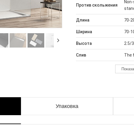
Non-
Против скольжения
stan
Длина
70-2
Ширина
70-1
Высота
2.5/
Слив
The f
Показ
Упаковка