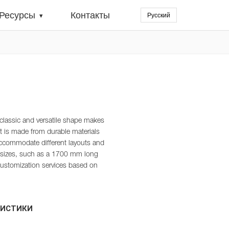
Ресурсы
Контакты
Русский
▾
 classic and versatile shape makes
. It is made from durable materials
accommodate different layouts and
sizes, such as a 1700 mm long
customization services based on
РИСТИКИ