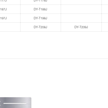
T177J
DY-T178J
T187J
DY-T188J
T197J
DY-T198J
DY-T208J
DY-T209J