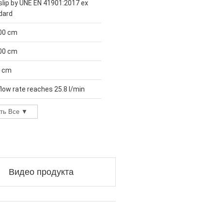
slip by UNE EN 41901:2017 ex
dard
00 cm
00 cm
3 cm
low rate reaches 25.8 l/min
ать Все ▼
Видео продукта