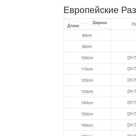
Европейские Ра
Ширина
7
Длина
80cm
90cm
100cm
DY-
110cm
DY-
120cm
DY-
130cm
DY-
140cm
DY-
150cm
DY-
160cm
DY-