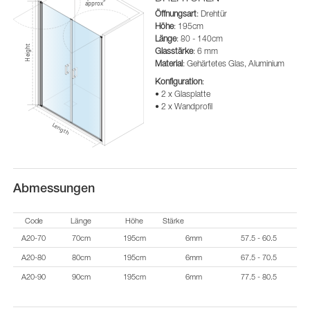
Öffnungsart
: Drehtür
Höhe
: 195cm
Länge
: 80 - 140cm
Glasstärke
: 6 mm
Material
: Gehärtetes Glas, Aluminium
Konfiguration
:
• 2 x Glasplatte
• 2 x Wandprofil
Abmessungen
Code
Länge
Höhe
Stärke
A20-70
70cm
195cm
6mm
57.5 - 60.5
A20-80
80cm
195cm
6mm
67.5 - 70.5
A20-90
90cm
195cm
6mm
77.5 - 80.5