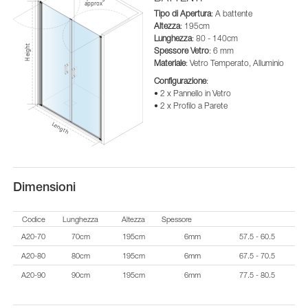
Tipo di Apertura
: A battente
Altezza
: 195cm
Lunghezza
: 80 - 140cm
Spessore Vetro
: 6 mm
Materiale
: Vetro Temperato, Alluminio
Configurazione
:
• 2 x Pannello in Vetro
• 2 x Profilo a Parete
Dimensioni
Codice
Lunghezza
Altezza
Spessore
A20-70
70cm
195cm
6mm
57.5 - 60.5
A20-80
80cm
195cm
6mm
67.5 - 70.5
A20-90
90cm
195cm
6mm
77.5 - 80.5