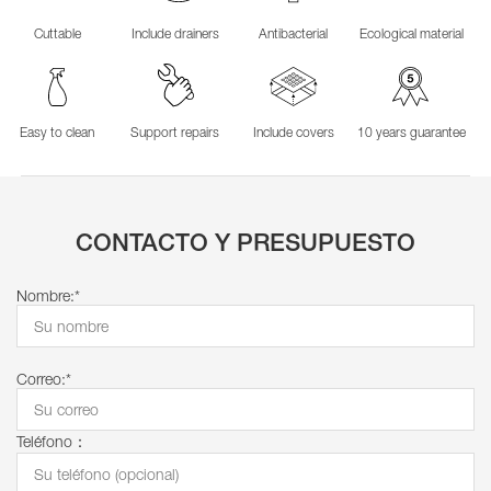
Cuttable
Include drainers
Antibacterial
Ecological material
Easy to clean
Support repairs
Include covers
10 years guarantee
CONTACTO Y PRESUPUESTO
Nombre:*
Correo:*
Teléfono：