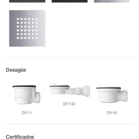
Desagüe
DY-132
DY-11
DY-16
Certificados