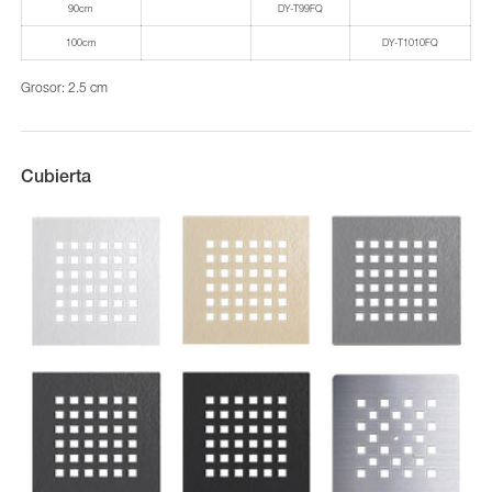
90cm
DY-T99FQ
100cm
DY-T1010FQ
Grosor: 2.5 cm
Cubierta