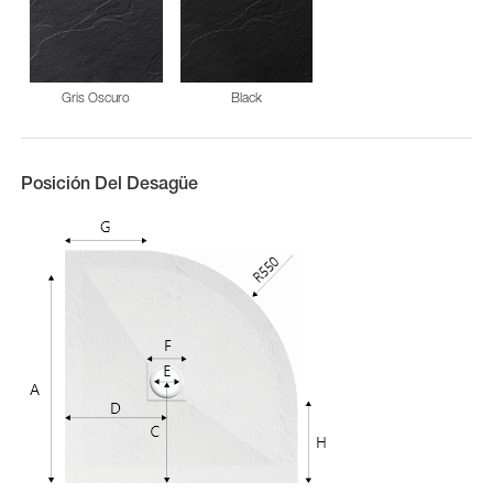
Gris Oscuro
Black
Posición Del Desagüe